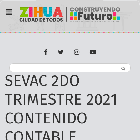
Pasar
al
contenido
principal
facebook
twitter
Instagram
youtube
SEVAC 2DO
TRIMESTRE 2021
CONTENIDO
CONTABLE