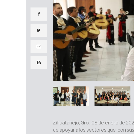
facebook
twitter
e
m
a
i
print
l
Zihuatanejo, Gro., 08 de enero de 20
de apoyar a los sectores que, con sus 