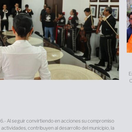
E
C
26.- Al seguir convirtiendo en acciones su compromiso
actividades, contribuyen al desarrollo del municipio, la