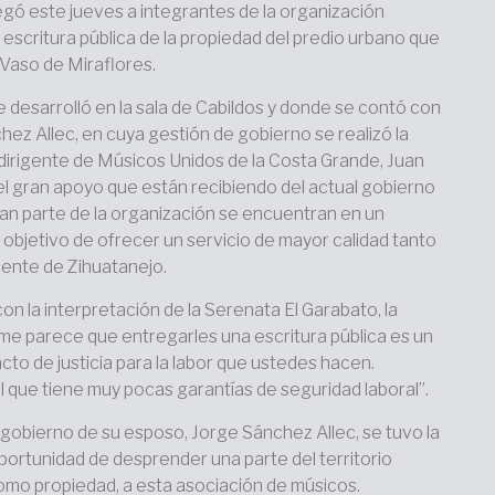
egó este jueves a integrantes de la organización
escritura pública de la propiedad del predio urbano que
 Vaso de Miraflores.
e desarrolló en la sala de Cabildos y donde se contó con
hez Allec, en cuya gestión de gobierno se realizó la
 dirigente de Músicos Unidos de la Costa Grande, Juan
l gran apoyo que están recibiendo del actual gobierno
an parte de la organización se encuentran en un
 objetivo de ofrecer un servicio de mayor calidad tanto
idente de Zihuatanejo.
on la interpretación de la Serenata El Garabato, la
“me parece que entregarles una escritura pública es un
acto de justicia para la labor que ustedes hacen.
 que tiene muy pocas garantías de seguridad laboral”.
gobierno de su esposo, Jorge Sánchez Allec, se tuvo la
portunidad de desprender una parte del territorio
como propiedad, a esta asociación de músicos.