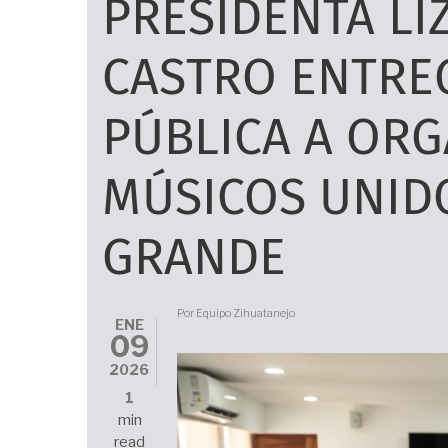
PRESIDENTA LI
CASTRO ENTRE
PÚBLICA A ORG
MÚSICOS UNIDO
GRANDE
Por
Equipo Zihuatanejo
ENE
09
2026
1
min
read