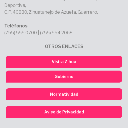
Deportiva,
C.P. 40880, Zihuatanejo de Azueta, Guerrero.
Teléfonos
(755) 555 0700 | (755) 554 2068
OTROS ENLACES
Visita Zihua
Gobierno
Normatividad
Aviso de Privacidad