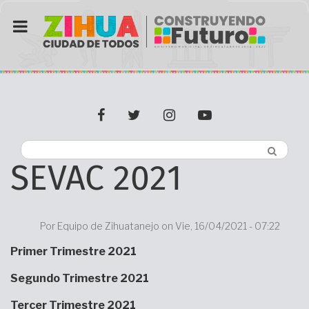
Pasar
al
contenido
principal
facebook
twitter
Instagram
youtube
SEVAC 2021
Por
Equipo de Zihuatanejo on
Vie, 16/04/2021 - 07:22
Body
Primer Trimestre 2021
Segundo Trimestre 2021
Tercer Trimestre 2021