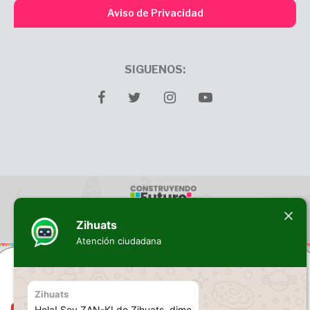
Aviso de Privacidad
SIGUENOS:
facebook
twitter
Instagram
youtube
Zihuats
Atención ciudadana
Zihuats
Hola! Soy ZAN-KI de Zihuats, dime