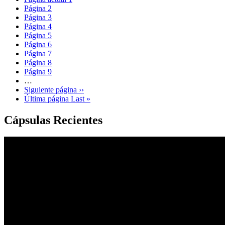
Página
2
Página
3
Página
4
Página
5
Página
6
Página
7
Página
8
Página
9
…
Siguiente página
››
Última página
Last »
Cápsulas Recientes