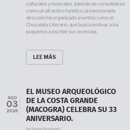
culturales y musicales, además de consolidarse
como un atractivo turístico, la mencionada
dirección ha organizado eventos como el
Chocolate Literario, que busca motivar a los
pequeños a escribir sus vivencias.
LEE MÁS
SOBRE
LA
DIRECCIÓN
DE
EDUCACIÓN
MUNICIPAL
REALIZA
EL MUSEO ARQUEOLÓGICO
ACTIVIDADES
AGO
EN
DE LA COSTA GRANDE
03
EL
(MACOGRA) CELEBRA SU 33
VERANO
2026
KIDS
ANIVERSARIO.
2026
Por
Equipo Zihuatanejo