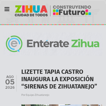
Pasar
al
contenido
principal
LIZETTE TAPIA CASTRO
AGO
INAUGURA LA EXPOSICIÓN
05
“SIRENAS DE ZIHUATANEJO”
2026
Por
Equipo Zihuatanejo