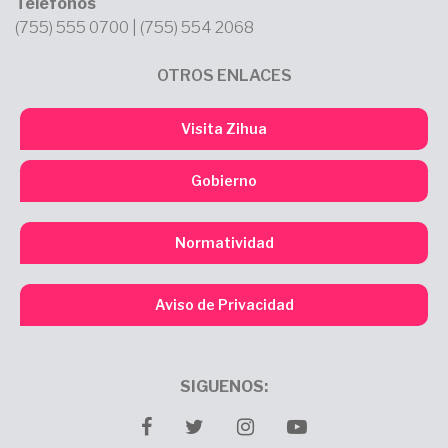
Teléfonos
(755) 555 0700 | (755) 554 2068
OTROS ENLACES
Visita Zihua
Gobierno
Normatividad
Aviso de Privacidad
SIGUENOS:
facebook
twitter
Instagram
youtube