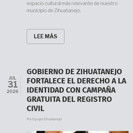
espacio cultural más relevante de nuestro
municipio de Zihuatanejo.
LEE MÁS
SOBRE
EL
MUSEO
ARQUEOLÓGICO
DE
LA
COSTA
GOBIERNO DE ZIHUATANEJO
GRANDE
JUL
(MACOGRA)
FORTALECE EL DERECHO A LA
31
CELEBRA
IDENTIDAD CON CAMPAÑA
SU
2026
33
GRATUITA DEL REGISTRO
ANIVERSARIO.
CIVIL
Por
Equipo Zihuatanejo