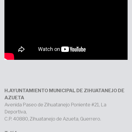
H.AYUNTAMIENTO MUNICIPAL DE ZIHUATANEJO DE
AZUETA
Avenida Paseo de Zihuatanejo Poniente #21, La
Deportiva,
C.P. 40880, Zihuatanejo de Azueta, Guerrero.