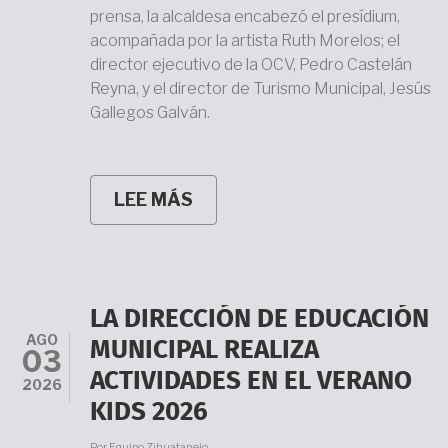
prensa, la alcaldesa encabezó el presídium,
acompañada por la artista Ruth Morelos; el
director ejecutivo de la OCV, Pedro Castelán
Reyna, y el director de Turismo Municipal, Jesús
Gallegos Galván.
LEE MÁS
SOBRE
LIZETTE
TAPIA
CASTRO
INAUGURA
LA
EXPOSICIÓN
LA DIRECCIÓN DE EDUCACIÓN
“SIRENAS
AGO
DE
MUNICIPAL REALIZA
03
ZIHUATANEJO”
ACTIVIDADES EN EL VERANO
2026
KIDS 2026
Por
Equipo Zihuatanejo