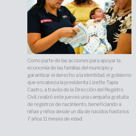
Como parte de las acciones para apoyar la
economía de las familias del municipio y
garantizar el derecho a la identidad, el gobierno
que encabeza la presidenta Lizette Tapia
Castro, a través de la Dirección del Registro
Civil, realizó este jueves una campaña gratuita
de registros de nacimiento, beneficiando a
niñas y niños desde un día de nacidos hasta los
7 años 11 meses de edad.