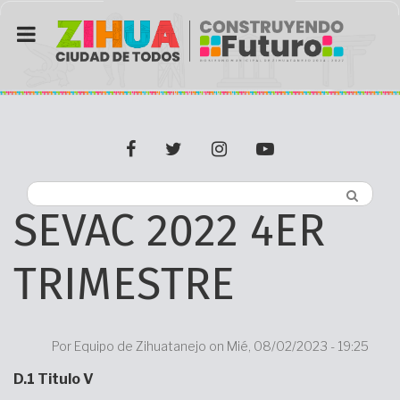
Pasar
al
contenido
principal
facebook
twitter
Instagram
youtube
SEVAC 2022 4ER
TRIMESTRE
Por
Equipo de Zihuatanejo on
Mié, 08/02/2023 - 19:25
Body
D.1 Titulo V