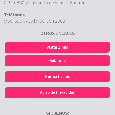
C.P. 40880, Zihuatanejo de Azueta, Guerrero.
Teléfonos
(755) 555 0700 | (755) 554 2068
OTROS ENLACES
Visita Zihua
Gobierno
Normatividad
Aviso de Privacidad
SIGUENOS: