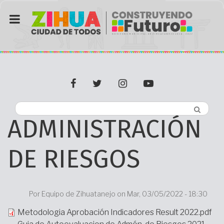
Pasar
al
contenido
principal
facebook
twitter
Instagram
youtube
ADMINISTRACIÓN
DE RIESGOS
Por
Equipo de Zihuatanejo on
Mar, 03/05/2022 - 18:30
Archivo
Metodologia Aprobación Indicadores Result 2022.pdf